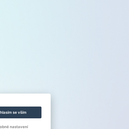
hlasím se vším
obné nastavení