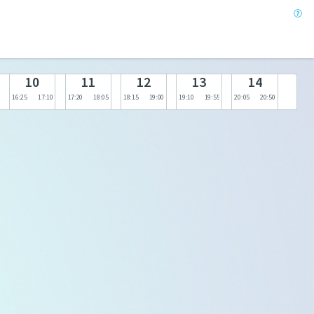
10
11
12
13
14
16:25
17:10
17:20
18:05
18:15
19:00
19:10
19:55
20:05
20:50