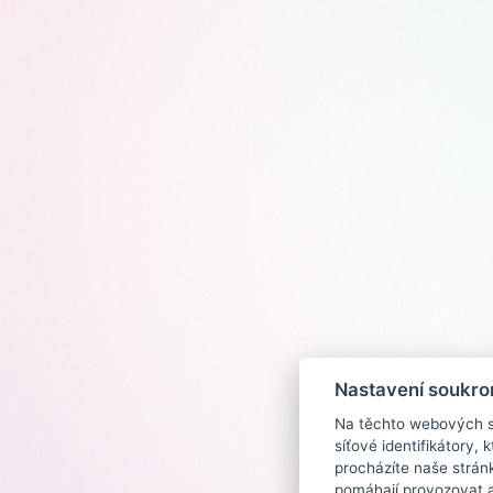
Nastavení soukro
Na těchto webových st
síťové identifikátory,
procházíte naše strán
pomáhají provozovat a 