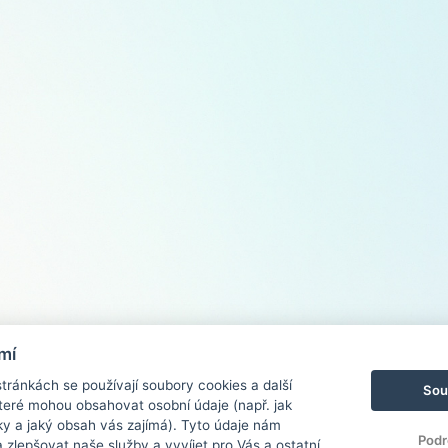
mí
ránkách se používají soubory cookies a další
Sou
 které mohou obsahovat osobní údaje (např. jak
ky a jaký obsah vás zajímá). Tyto údaje nám
Podr
zlepšovat naše služby a vyvíjet pro Vás a ostatní