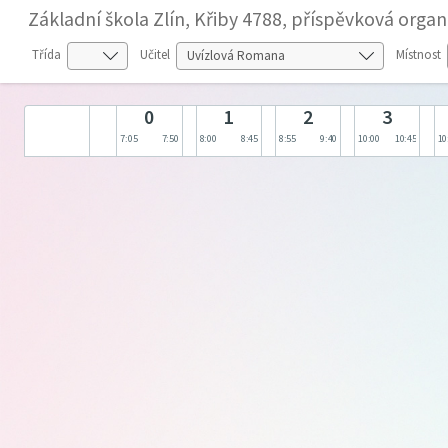
Základní škola Zlín, Křiby 4788, příspěvková organ
Třída
Učitel
Místnost
0
1
2
3
7:05
7:50
8:00
8:45
8:55
9:40
10:00
10:45
10