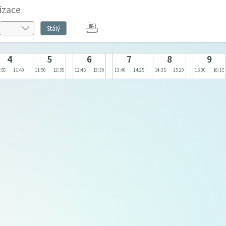
izace
Stálý
4
5
6
7
8
9
:55
11:40
11:50
12:35
12:45
13:30
13:40
14:25
14:35
15:20
15:30
16:15