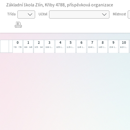
Základní škola Zlín, Křiby 4788, příspěvková organizace
Třída
Učitel
Místnost
0
1
2
3
4
5
6
7
8
9
10
7:05
7:50
8:00
8:45
8:55
9:40
10:00
10:45
10:55
11:40
11:50
12:35
12:45
13:30
13:40
14:25
14:35
15:20
15:30
16:15
16:25
17:10