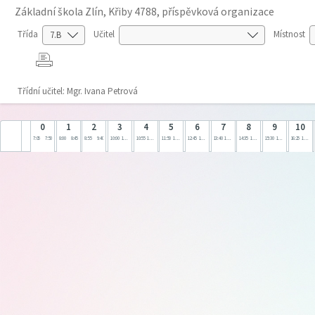
Základní škola Zlín, Křiby 4788, příspěvková organizace
Třída
Učitel
Místnost
Třídní učitel: Mgr. Ivana Petrová
0
1
2
3
4
5
6
7
8
9
10
7:05
7:50
8:00
8:45
8:55
9:40
10:00
10:45
10:55
11:40
11:50
12:35
12:45
13:30
13:40
14:25
14:35
15:20
15:30
16:15
16:25
17:10