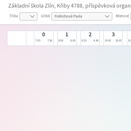
Základní škola Zlín, Křiby 4788, příspěvková organ
Třída
Učitel
Místnost
0
1
2
3
7:05
7:50
8:00
8:45
8:55
9:40
10:00
10:45
10