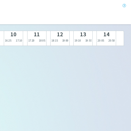
10
11
12
13
14
16:25
17:10
17:20
18:05
18:15
19:00
19:10
19:55
20:05
20:50