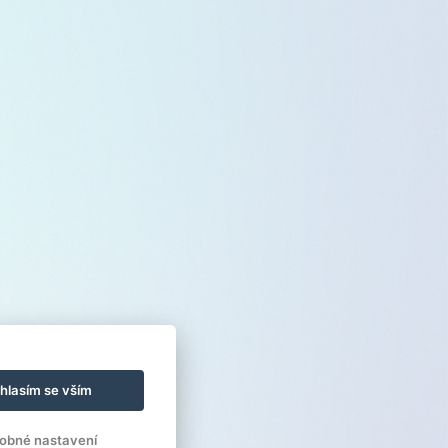
hlasím se vším
obné nastavení