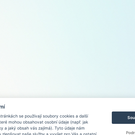
mí
ránkách se používají soubory cookies a další
Sou
 které mohou obsahovat osobní údaje (např. jak
ky a jaký obsah vás zajímá). Tyto údaje nám
Podr
zlepšovat naše služby a vyvíjet pro Vás a ostatní