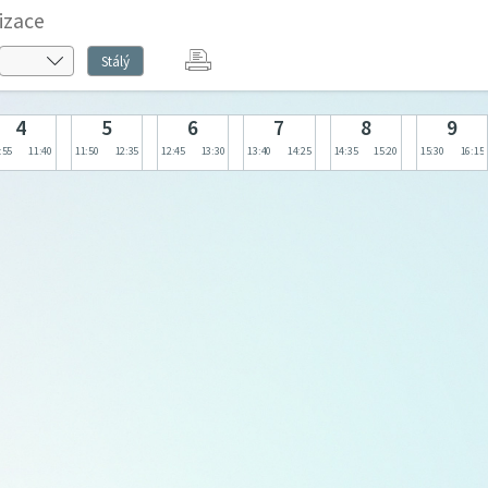
izace
Stálý
4
5
6
7
8
9
:55
11:40
11:50
12:35
12:45
13:30
13:40
14:25
14:35
15:20
15:30
16:15