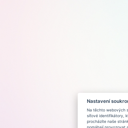
Nastavení soukro
Na těchto webových st
síťové identifikátory,
procházíte naše strán
pomáhají provozovat a 