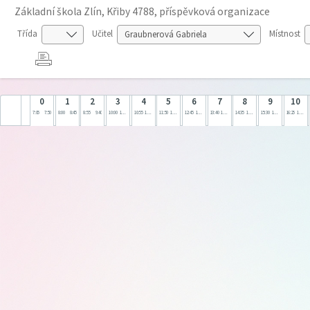
Základní škola Zlín, Křiby 4788, příspěvková organizace
Třída
Učitel
Místnost
0
1
2
3
4
5
6
7
8
9
10
7:05
7:50
8:00
8:45
8:55
9:40
10:00
10:45
10:55
11:40
11:50
12:35
12:45
13:30
13:40
14:25
14:35
15:20
15:30
16:15
16:25
17:10