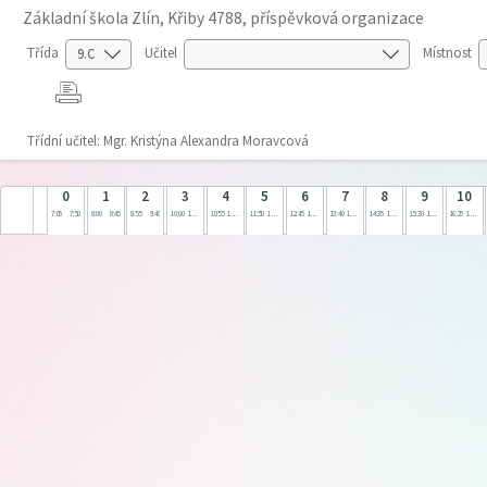
Základní škola Zlín, Křiby 4788, příspěvková organizace
Třída
Učitel
Místnost
Třídní učitel: Mgr. Kristýna Alexandra Moravcová
0
1
2
3
4
5
6
7
8
9
10
7:05
7:50
8:00
8:45
8:55
9:40
10:00
10:45
10:55
11:40
11:50
12:35
12:45
13:30
13:40
14:25
14:35
15:20
15:30
16:15
16:25
17:10