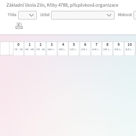
Základní škola Zlín, Křiby 4788, příspěvková organizace
Třída
Učitel
Místnost
0
1
2
3
4
5
6
7
8
9
10
7:05
7:50
8:00
8:45
8:55
9:40
10:00
10:45
10:55
11:40
11:50
12:35
12:45
13:30
13:40
14:25
14:35
15:20
15:30
16:15
16:25
17:10