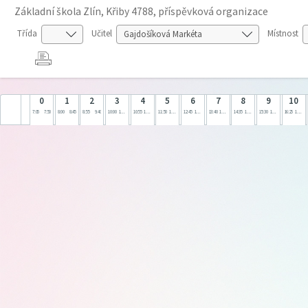
Základní škola Zlín, Křiby 4788, příspěvková organizace
Třída
Učitel
Místnost
0
1
2
3
4
5
6
7
8
9
10
7:05
7:50
8:00
8:45
8:55
9:40
10:00
10:45
10:55
11:40
11:50
12:35
12:45
13:30
13:40
14:25
14:35
15:20
15:30
16:15
16:25
17:10