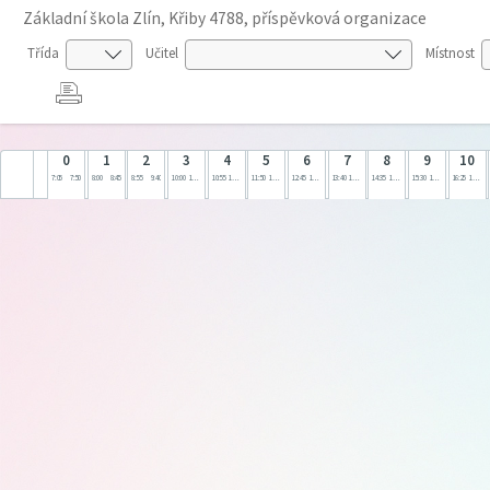
Základní škola Zlín, Křiby 4788, příspěvková organizace
Třída
Učitel
Místnost
0
1
2
3
4
5
6
7
8
9
10
7:05
7:50
8:00
8:45
8:55
9:40
10:00
10:45
10:55
11:40
11:50
12:35
12:45
13:30
13:40
14:25
14:35
15:20
15:30
16:15
16:25
17:10