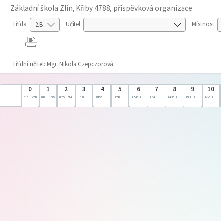
Základní škola Zlín, Křiby 4788, příspěvková organizace
Třída
Učitel
Místnost
Třídní učitel: Mgr. Nikola Czepczorová
0
1
2
3
4
5
6
7
8
9
10
7:05
7:50
8:00
8:45
8:55
9:40
10:00
10:45
10:55
11:40
11:50
12:35
12:45
13:30
13:40
14:25
14:35
15:20
15:30
16:15
16:25
17:10