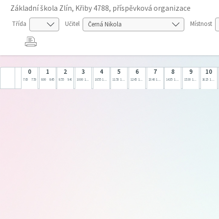
Základní škola Zlín, Křiby 4788, příspěvková organizace
Třída
Učitel
Místnost
0
1
2
3
4
5
6
7
8
9
10
7:05
7:50
8:00
8:45
8:55
9:40
10:00
10:45
10:55
11:40
11:50
12:35
12:45
13:30
13:40
14:25
14:35
15:20
15:30
16:15
16:25
17:10