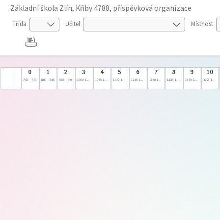
Základní škola Zlín, Křiby 4788, příspěvková organizace
Třída
Učitel
Místnost
0
1
2
3
4
5
6
7
8
9
10
7:05
7:50
8:00
8:45
8:55
9:40
10:00
10:45
10:55
11:40
11:50
12:35
12:45
13:30
13:40
14:25
14:35
15:20
15:30
16:15
16:25
17:10