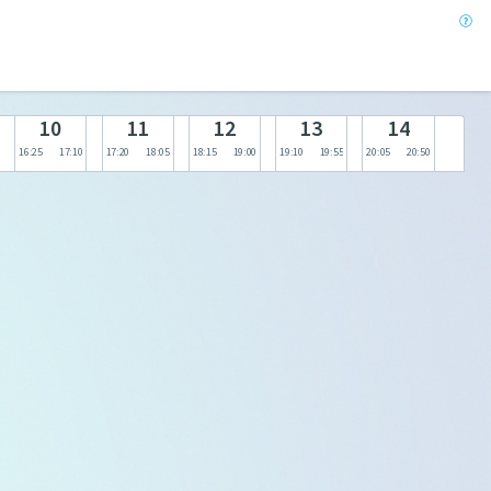
10
11
12
13
14
16:25
17:10
17:20
18:05
18:15
19:00
19:10
19:55
20:05
20:50