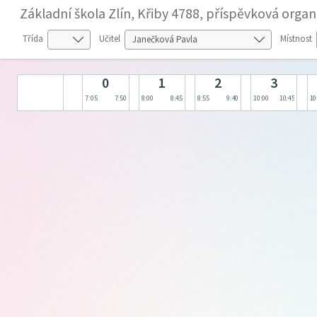
Základní škola Zlín, Křiby 4788, příspěvková organ
Třída
Učitel
Místnost
0
1
2
3
7:05
7:50
8:00
8:45
8:55
9:40
10:00
10:45
10