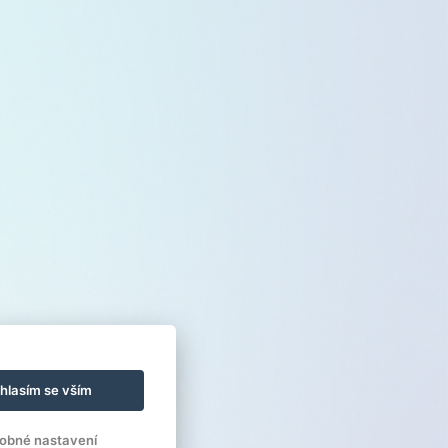
hlasím se vším
obné nastavení