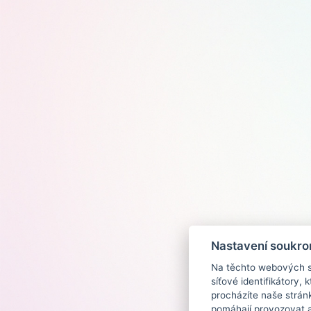
Nastavení soukro
Na těchto webových st
síťové identifikátory,
procházíte naše strán
pomáhají provozovat a 