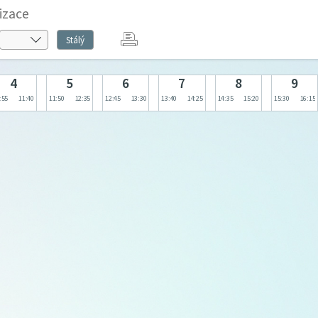
izace
Stálý
4
5
6
7
8
9
:55
11:40
11:50
12:35
12:45
13:30
13:40
14:25
14:35
15:20
15:30
16:15