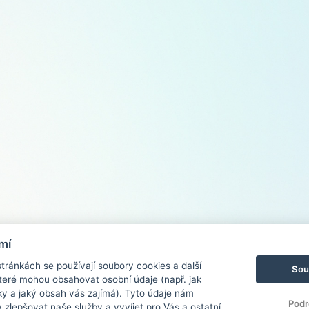
mí
ránkách se používají soubory cookies a další
Sou
 které mohou obsahovat osobní údaje (např. jak
ky a jaký obsah vás zajímá). Tyto údaje nám
Podr
zlepšovat naše služby a vyvíjet pro Vás a ostatní