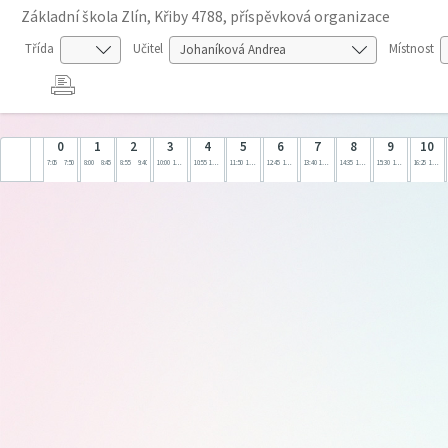
Základní škola Zlín, Křiby 4788, příspěvková organizace
Třída
Učitel
Místnost
0
1
2
3
4
5
6
7
8
9
10
7:05
7:50
8:00
8:45
8:55
9:40
10:00
10:45
10:55
11:40
11:50
12:35
12:45
13:30
13:40
14:25
14:35
15:20
15:30
16:15
16:25
17:10