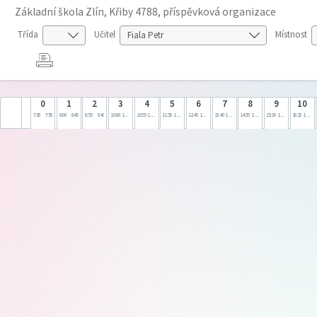
Základní škola Zlín, Křiby 4788, příspěvková organizace
Třída
Učitel
Místnost
0
1
2
3
4
5
6
7
8
9
10
7:05
7:50
8:00
8:45
8:55
9:40
10:00
10:45
10:55
11:40
11:50
12:35
12:45
13:30
13:40
14:25
14:35
15:20
15:30
16:15
16:25
17:10