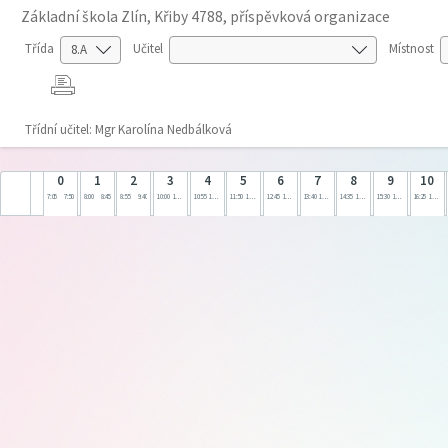
Základní škola Zlín, Křiby 4788, příspěvková organizace
Třída
Učitel
Místnost
Třídní učitel: Mgr Karolína Nedbálková
0
1
2
3
4
5
6
7
8
9
10
7:05
7:50
8:00
8:45
8:55
9:40
10:00
10:45
10:55
11:40
11:50
12:35
12:45
13:30
13:40
14:25
14:35
15:20
15:30
16:15
16:25
17:10